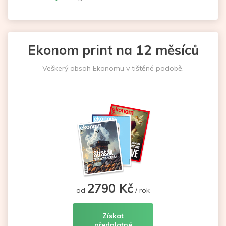
Ekonom print na 12 měsíců
Veškerý obsah Ekonomu v tištěné podobě.
2790 Kč
od
/ rok
Získat
předplatné