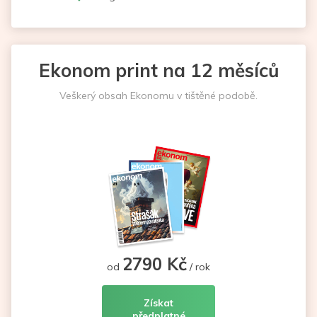
Ekonom print na 12 měsíců
Veškerý obsah Ekonomu v tištěné podobě.
2790 Kč
od
/ rok
Získat
předplatné