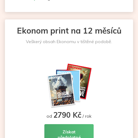
Ekonom print na 12 měsíců
Veškerý obsah Ekonomu v tištěné podobě.
2790 Kč
od
/ rok
Získat
předplatné