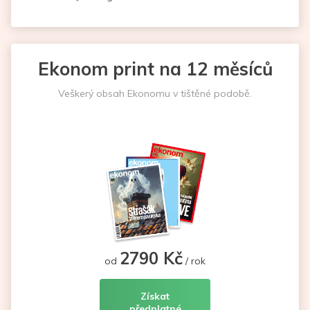
Ekonom print na 12 měsíců
Veškerý obsah Ekonomu v tištěné podobě.
2790 Kč
od
/ rok
Získat
předplatné