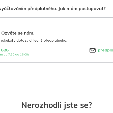
vyúčtováním předplatného. Jak mám postupovat?
? Ozvěte se nám.
jakékoliv dotazy ohledně předplatného.
 888
predpl
n od 7:30 do 16:00)
Nerozhodli jste se?