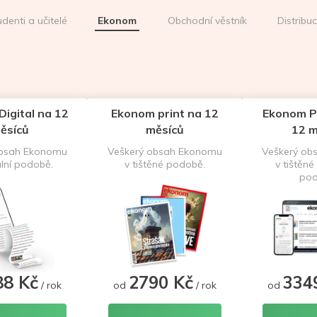
udenti a učitelé
Ekonom
Obchodní věstník
Distribu
igital na 12
Ekonom print na 12
Ekonom P
ěsíců
měsíců
12 m
obsah Ekonomu
Veškerý obsah Ekonomu
Veškerý ob
ální podobě.
v tištěné podobě.
v tištěné 
pod
88 Kč
2790 Kč
334
/ rok
od
/ rok
od