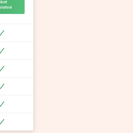
skat
platné