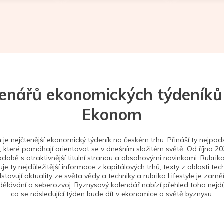
tenářů ekonomických týdeníků
Ekonom
je nejčtenější ekonomický týdeník na českém trhu. Přináší ty nejpods
 které pomáhají orientovat se v dnešním složitém světě. Od října 2
době s atraktivnější titulní stranou a obsahovými novinkami. Rubrika
je ty nejdůležitější informace z kapitálových trhů, texty z oblasti tec
stavují aktuality ze světa vědy a techniky a rubrika Lifestyle je zam
ělávání a seberozvoj. Byznysový kalendář nabízí přehled toho nejdůl
co se následující týden bude dít v ekonomice a světě byznysu.