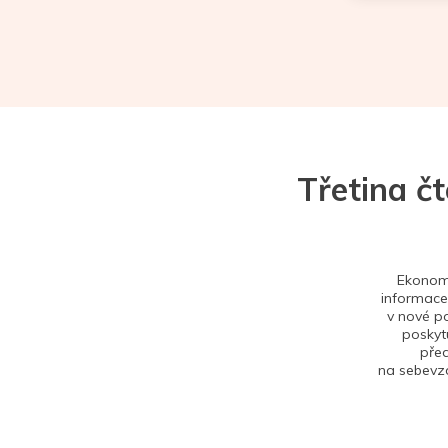
Třetina č
Ekonom 
informace,
v nové po
poskytu
před
na sebevzd