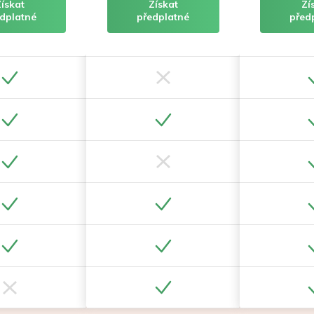
Získat
Získat
Zí
dplatné
předplatné
před