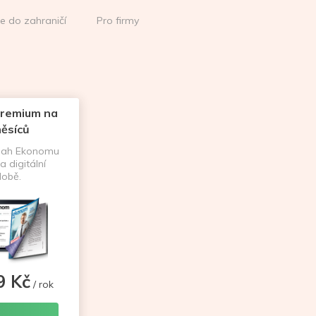
ce do zahraničí
Pro firmy
remium na
ěsíců
sah Ekonomu
a digitální
obě.
9 Kč
/ rok