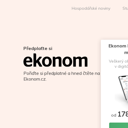
Hospodářské noviny
St
Ekonom D
Předplaťte si
m
Veškerý 
v digit
Pořiďte si předplatné a hned čtěte na
Ekonom.cz.
17
od