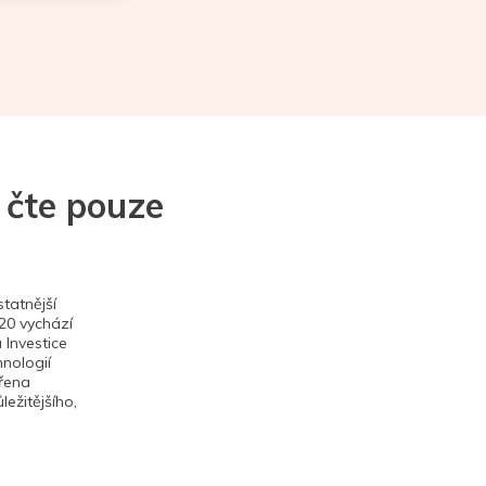
 čte pouze
tatnější
020 vychází
 Investice
hnologií
ěřena
ežitějšího,