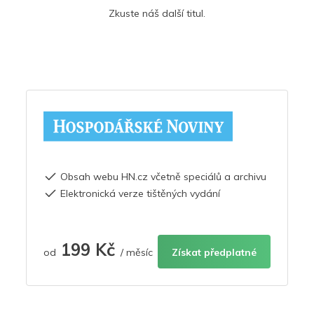
Zkuste náš další titul.
Obsah webu HN.cz včetně speciálů a archivu
Elektronická verze tištěných vydání
199 Kč
od
/ měsíc
Získat předplatné