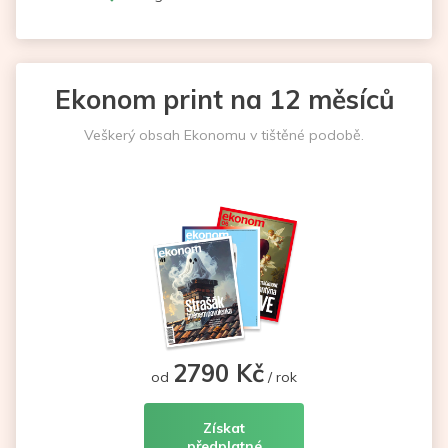
Ekonom print na 12 měsíců
Veškerý obsah Ekonomu v tištěné podobě.
2790 Kč
od
/ rok
Získat
předplatné