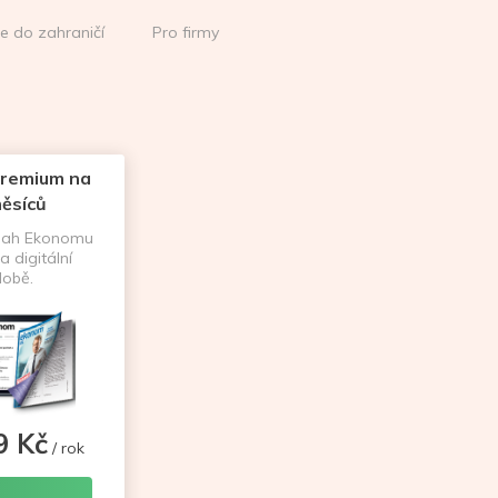
ce do zahraničí
Pro firmy
remium na
ěsíců
sah Ekonomu
a digitální
obě.
9 Kč
/ rok