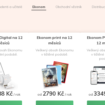
udenti a učitelé
Ekonom
Obchodní věstník
Distribu
igital na 12
Ekonom print na 12
Ekonom P
ěsíců
měsíců
12 m
obsah Ekonomu
Veškerý obsah Ekonomu
Veškerý ob
ální podobě.
v tištěné podobě.
v tištěné 
pod
88 Kč
2790 Kč
334
/ rok
od
/ rok
od