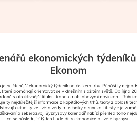
tenářů ekonomických týdeníků
Ekonom
je nejčtenější ekonomický týdeník na českém trhu. Přináší ty nejpods
 které pomáhají orientovat se v dnešním složitém světě. Od října 2
době s atraktivnější titulní stranou a obsahovými novinkami. Rubrika
je ty nejdůležitější informace z kapitálových trhů, texty z oblasti tec
stavují aktuality ze světa vědy a techniky a rubrika Lifestyle je zam
ělávání a seberozvoj. Byznysový kalendář nabízí přehled toho nejdůl
co se následující týden bude dít v ekonomice a světě byznysu.