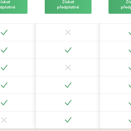
Získat
Získat
Zí
dplatné
předplatné
před