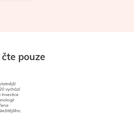
 čte pouze
tatnější
020 vychází
 Investice
hnologií
ěřena
ežitějšího,