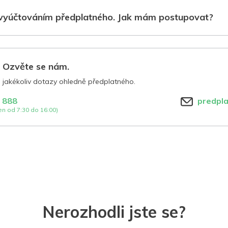
vyúčtováním předplatného. Jak mám postupovat?
? Ozvěte se nám.
jakékoliv dotazy ohledně předplatného.
 888
predpl
n od 7:30 do 16:00)
Nerozhodli jste se?