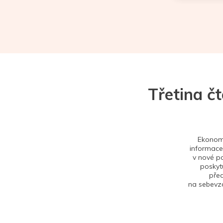
Třetina č
Ekonom 
informace,
v nové po
poskytu
před
na sebevzd