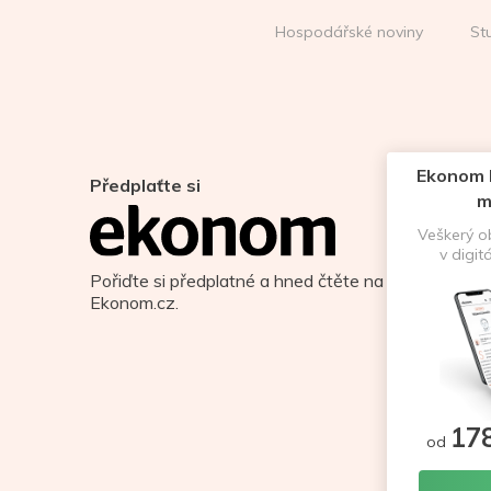
Hospodářské noviny
St
Ekonom D
Předplaťte si
m
Veškerý 
v digit
Pořiďte si předplatné a hned čtěte na
Ekonom.cz.
17
od