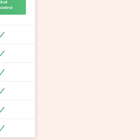
skat
platné