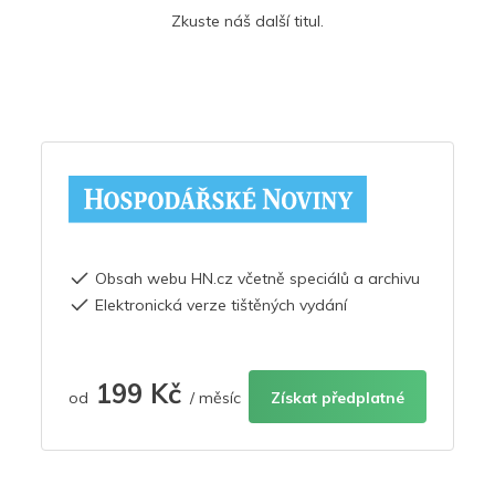
Zkuste náš další titul.
Obsah webu HN.cz včetně speciálů a archivu
Elektronická verze tištěných vydání
199 Kč
od
/ měsíc
Získat předplatné