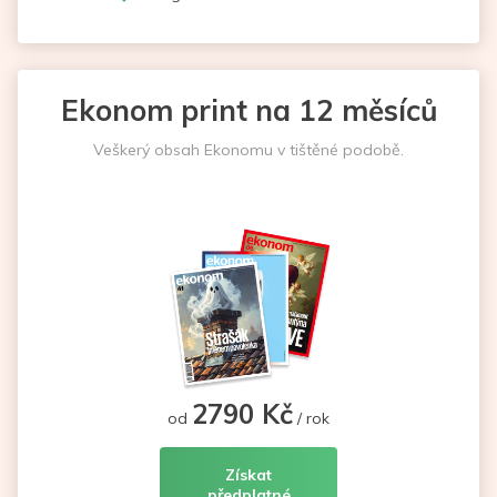
Ekonom print na 12 měsíců
Veškerý obsah Ekonomu v tištěné podobě.
2790 Kč
od
/ rok
Získat
předplatné