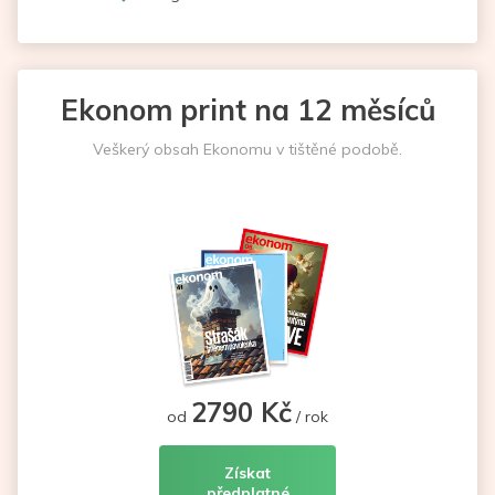
Ekonom print na 12 měsíců
Veškerý obsah Ekonomu v tištěné podobě.
2790 Kč
od
/ rok
Získat
předplatné