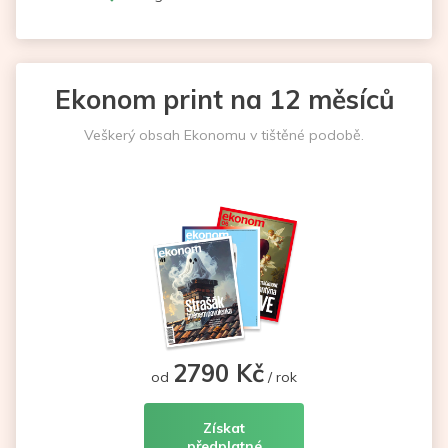
Ekonom print na 12 měsíců
Veškerý obsah Ekonomu v tištěné podobě.
2790 Kč
od
/ rok
Získat
předplatné