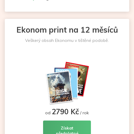
Ekonom print na 12 měsíců
Veškerý obsah Ekonomu v tištěné podobě.
2790 Kč
od
/ rok
Získat
předplatné