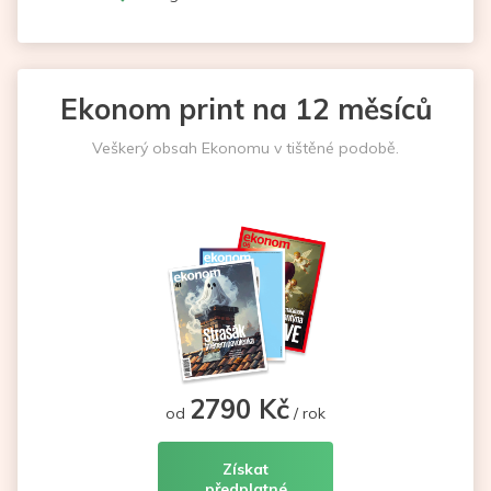
Ekonom print na 12 měsíců
Veškerý obsah Ekonomu v tištěné podobě.
2790 Kč
od
/ rok
Získat
předplatné