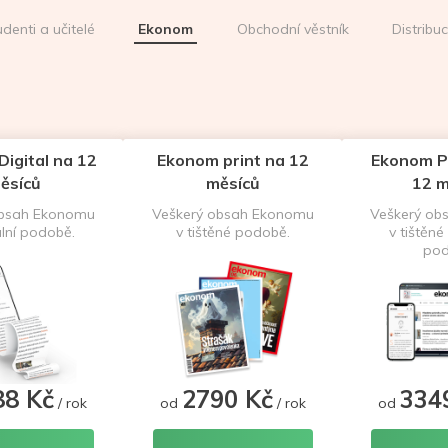
udenti a učitelé
Ekonom
Obchodní věstník
Distribu
igital na 12
Ekonom print na 12
Ekonom P
ěsíců
měsíců
12 m
obsah Ekonomu
Veškerý obsah Ekonomu
Veškerý ob
ální podobě.
v tištěné podobě.
v tištěné 
pod
88 Kč
2790 Kč
334
/ rok
od
/ rok
od