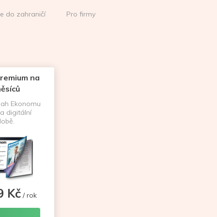
ce do zahraničí
Pro firmy
remium na
ěsíců
sah Ekonomu
a digitální
obě.
9 Kč
/ rok