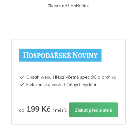
Zkuste náš další titul.
Obsah webu HN.cz včetně speciálů a archivu
Elektronická verze tištěných vydání
199 Kč
od
/ měsíc
Získat předplatné