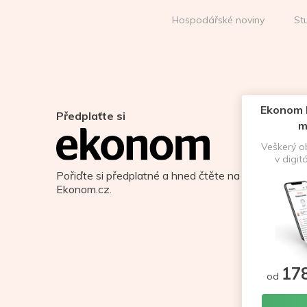
Hospodářské noviny
St
Ekonom D
Předplaťte si
m
Veškerý 
v digit
Pořiďte si předplatné a hned čtěte na
Ekonom.cz.
17
od