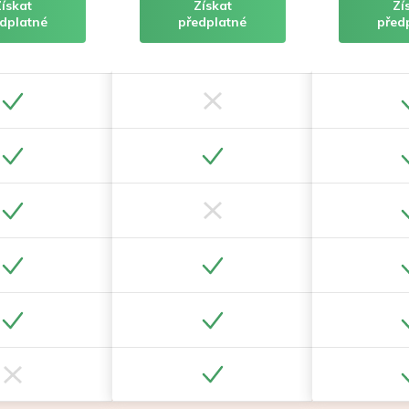
Získat
Získat
Zí
dplatné
předplatné
před