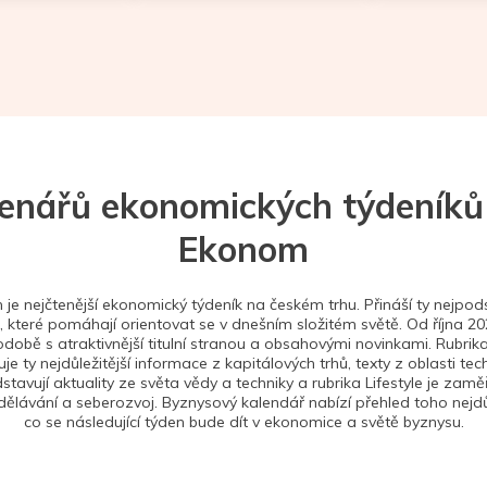
tenářů ekonomických týdeníků
Ekonom
je nejčtenější ekonomický týdeník na českém trhu. Přináší ty nejpods
 které pomáhají orientovat se v dnešním složitém světě. Od října 2
době s atraktivnější titulní stranou a obsahovými novinkami. Rubrika
je ty nejdůležitější informace z kapitálových trhů, texty z oblasti tec
stavují aktuality ze světa vědy a techniky a rubrika Lifestyle je zam
ělávání a seberozvoj. Byznysový kalendář nabízí přehled toho nejdůl
co se následující týden bude dít v ekonomice a světě byznysu.