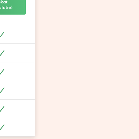
skat
platné