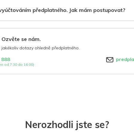
vyúčtováním předplatného. Jak mám postupovat?
? Ozvěte se nám.
jakékoliv dotazy ohledně předplatného.
 888
predpl
n od 7:30 do 16:00)
Nerozhodli jste se?