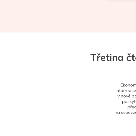
Třetina č
Ekonom 
informace,
v nové po
poskytu
před
na sebevzd