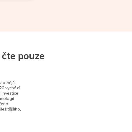
 čte pouze
tatnější
020 vychází
 Investice
hnologií
ěřena
ežitějšího,