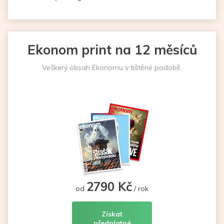
Ekonom print na 12 měsíců
Veškerý obsah Ekonomu v tištěné podobě.
2790 Kč
od
/ rok
Získat
předplatné