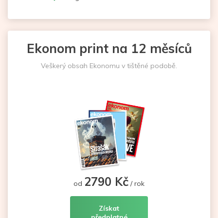
Ekonom print na 12 měsíců
Veškerý obsah Ekonomu v tištěné podobě.
2790 Kč
od
/ rok
Získat
předplatné