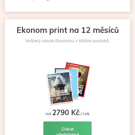
Ekonom print na 12 měsíců
Veškerý obsah Ekonomu v tištěné podobě.
2790 Kč
od
/ rok
Získat
předplatné