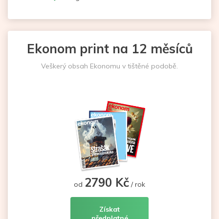
Ekonom print na 12 měsíců
Veškerý obsah Ekonomu v tištěné podobě.
2790 Kč
od
/ rok
Získat
předplatné