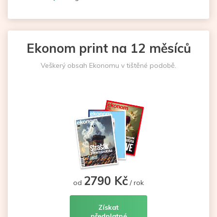
Ekonom print na 12 měsíců
Veškerý obsah Ekonomu v tištěné podobě.
2790 Kč
od
/ rok
Získat
předplatné