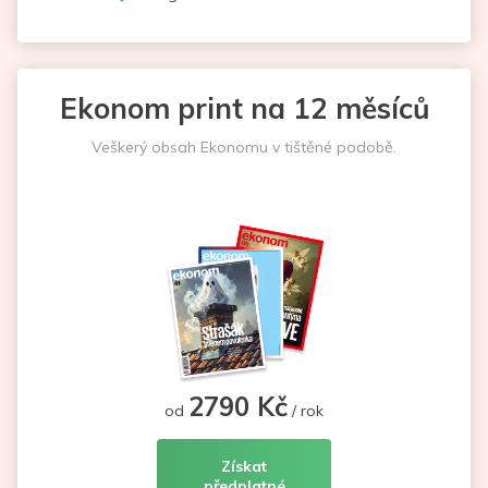
Ekonom print na 12 měsíců
Veškerý obsah Ekonomu v tištěné podobě.
2790 Kč
od
/ rok
Získat
předplatné