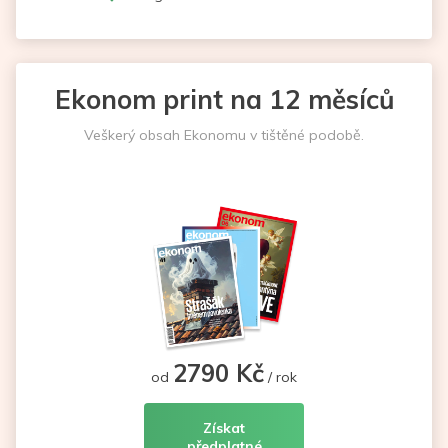
Ekonom print na 12 měsíců
Veškerý obsah Ekonomu v tištěné podobě.
2790 Kč
od
/ rok
Získat
předplatné