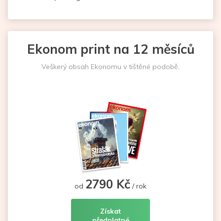
Ekonom print na 12 měsíců
Veškerý obsah Ekonomu v tištěné podobě.
2790 Kč
od
/ rok
Získat
předplatné