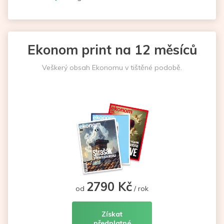
Ekonom print na 12 měsíců
Veškerý obsah Ekonomu v tištěné podobě.
2790 Kč
od
/ rok
Získat
předplatné