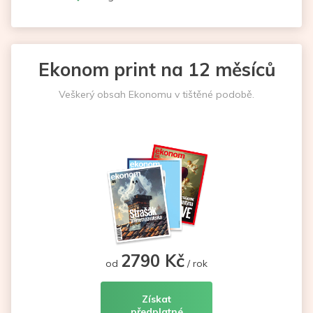
Ekonom print na 12 měsíců
Veškerý obsah Ekonomu v tištěné podobě.
2790 Kč
od
/ rok
Získat
předplatné