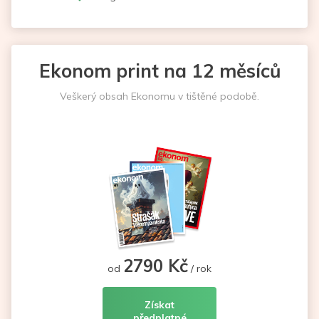
Ekonom print na 12 měsíců
Veškerý obsah Ekonomu v tištěné podobě.
2790 Kč
od
/ rok
Získat
předplatné