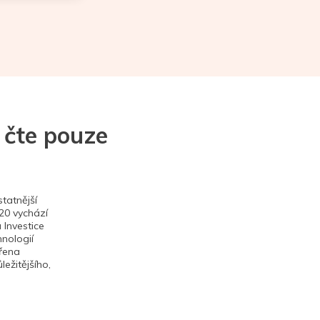
 čte pouze
tatnější
020 vychází
 Investice
hnologií
ěřena
ežitějšího,