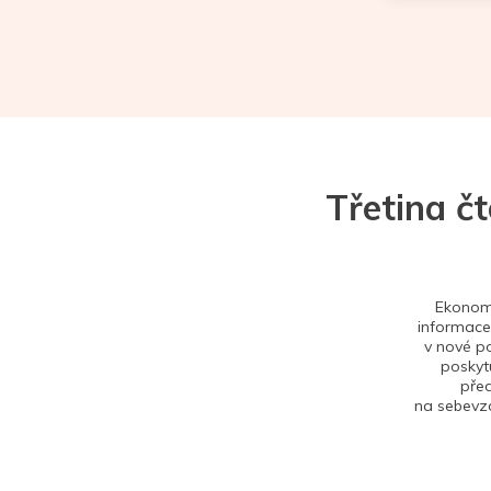
Třetina č
Ekonom 
informace,
v nové po
poskytu
před
na sebevzd