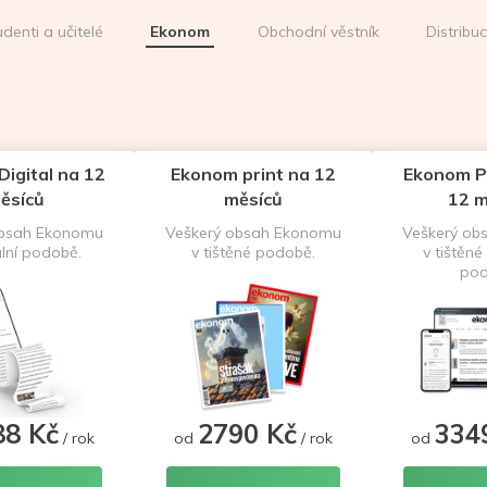
udenti a učitelé
Ekonom
Obchodní věstník
Distribu
igital na 12
Ekonom print na 12
Ekonom P
ěsíců
měsíců
12 m
obsah Ekonomu
Veškerý obsah Ekonomu
Veškerý ob
ální podobě.
v tištěné podobě.
v tištěné 
pod
88 Kč
2790 Kč
334
/ rok
od
/ rok
od