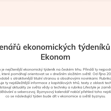
tenářů ekonomických týdeníků
Ekonom
je nejčtenější ekonomický týdeník na českém trhu. Přináší ty nejpods
 které pomáhají orientovat se v dnešním složitém světě. Od října 2
době s atraktivnější titulní stranou a obsahovými novinkami. Rubrika
je ty nejdůležitější informace z kapitálových trhů, texty z oblasti tec
stavují aktuality ze světa vědy a techniky a rubrika Lifestyle je zam
ělávání a seberozvoj. Byznysový kalendář nabízí přehled toho nejdůl
co se následující týden bude dít v ekonomice a světě byznysu.