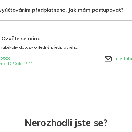
vyúčtováním předplatného. Jak mám postupovat?
? Ozvěte se nám.
jakékoliv dotazy ohledně předplatného.
 888
predpl
n od 7:30 do 16:00)
Nerozhodli jste se?