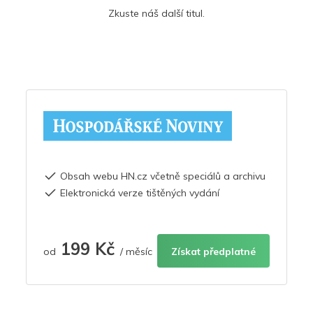
Zkuste náš další titul.
Obsah webu HN.cz včetně speciálů a archivu
Elektronická verze tištěných vydání
199 Kč
od
/ měsíc
Získat předplatné