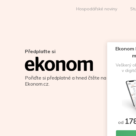
Hospodářské noviny
St
Ekonom D
Předplaťte si
m
Veškerý 
v digit
Pořiďte si předplatné a hned čtěte na
Ekonom.cz.
17
od