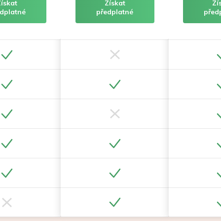
Získat
Získat
Zí
dplatné
předplatné
před