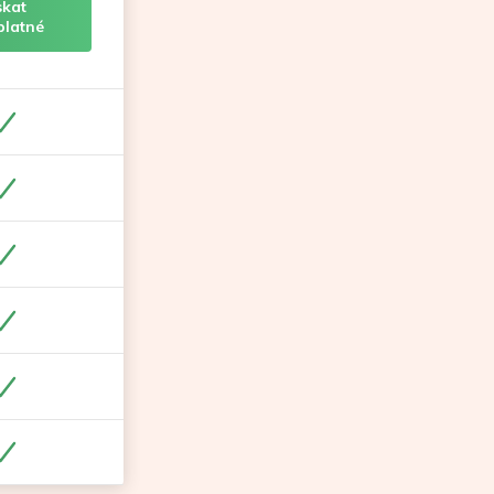
skat
platné