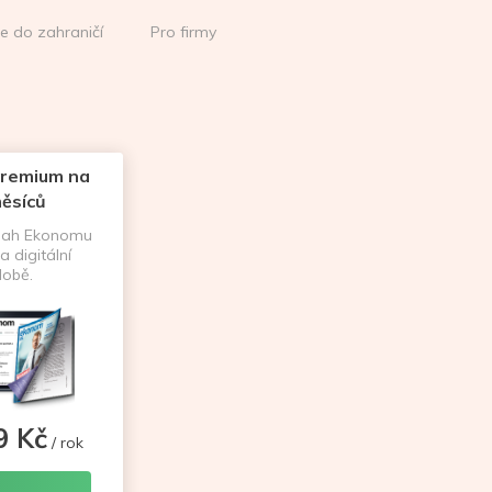
ce do zahraničí
Pro firmy
remium na
ěsíců
sah Ekonomu
a digitální
obě.
9 Kč
/ rok