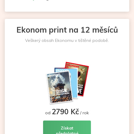
Ekonom print na 12 měsíců
Veškerý obsah Ekonomu v tištěné podobě.
2790 Kč
od
/ rok
Získat
předplatné