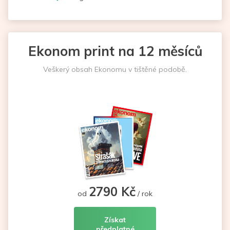
Ekonom print na 12 měsíců
Veškerý obsah Ekonomu v tištěné podobě.
2790 Kč
od
/ rok
Získat
předplatné