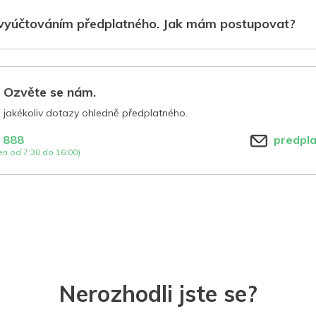
vyúčtováním předplatného. Jak mám postupovat?
? Ozvěte se nám.
jakékoliv dotazy ohledně předplatného.
 888
predpl
n od 7:30 do 16:00)
Nerozhodli jste se?