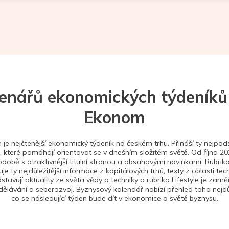
tenářů ekonomických týdeníků
Ekonom
je nejčtenější ekonomický týdeník na českém trhu. Přináší ty nejpods
 které pomáhají orientovat se v dnešním složitém světě. Od října 2
době s atraktivnější titulní stranou a obsahovými novinkami. Rubrika
je ty nejdůležitější informace z kapitálových trhů, texty z oblasti tec
stavují aktuality ze světa vědy a techniky a rubrika Lifestyle je zam
ělávání a seberozvoj. Byznysový kalendář nabízí přehled toho nejdůl
co se následující týden bude dít v ekonomice a světě byznysu.