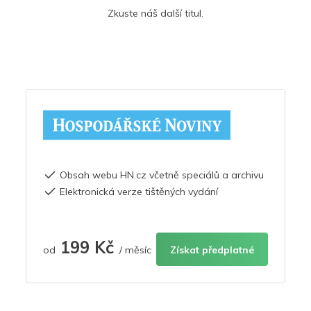
Zkuste náš další titul.
Obsah webu HN.cz včetně speciálů a archivu
Elektronická verze tištěných vydání
199 Kč
od
/ měsíc
Získat předplatné