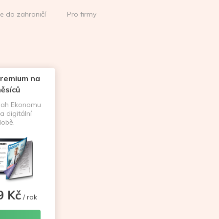
ce do zahraničí
Pro firmy
remium na
ěsíců
sah Ekonomu
a digitální
obě.
9 Kč
/ rok