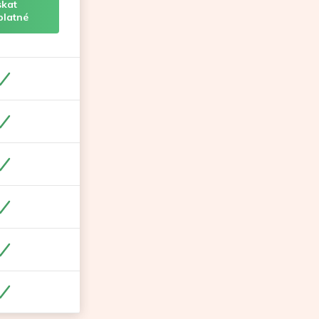
skat
platné