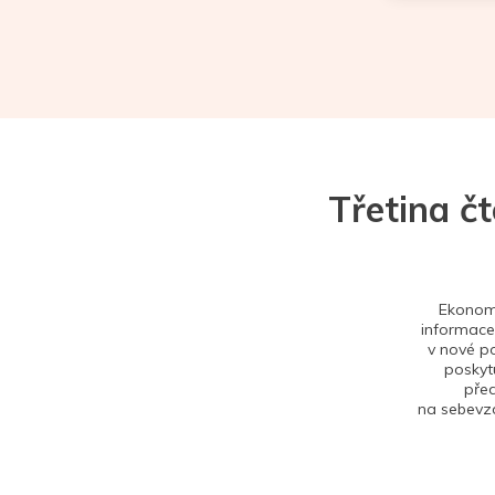
Třetina č
Ekonom 
informace,
v nové po
poskytu
před
na sebevzd