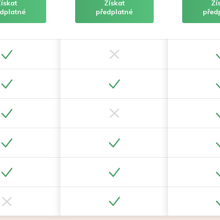
Získat
Získat
Zí
dplatné
předplatné
před