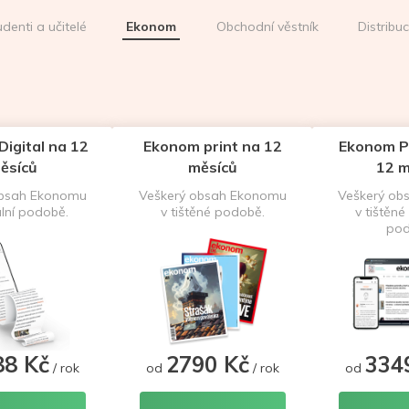
udenti a učitelé
Ekonom
Obchodní věstník
Distribu
igital na 12
Ekonom print na 12
Ekonom P
ěsíců
měsíců
12 m
obsah Ekonomu
Veškerý obsah Ekonomu
Veškerý ob
ální podobě.
v tištěné podobě.
v tištěné 
pod
88 Kč
2790 Kč
334
/ rok
od
/ rok
od