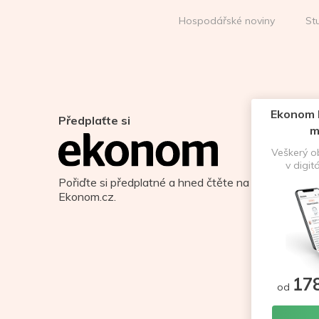
Hospodářské noviny
St
Ekonom D
Předplaťte si
m
Veškerý 
v digit
Pořiďte si předplatné a hned čtěte na
Ekonom.cz.
17
od