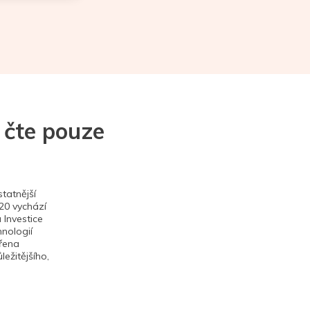
 čte pouze
tatnější
020 vychází
 Investice
hnologií
ěřena
ežitějšího,