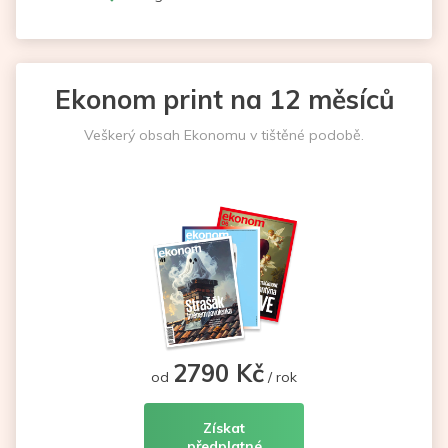
Ekonom print na 12 měsíců
Veškerý obsah Ekonomu v tištěné podobě.
2790 Kč
od
/ rok
Získat
předplatné