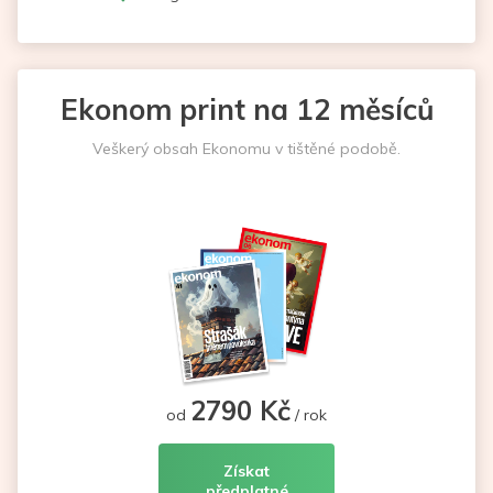
Ekonom print na 12 měsíců
Veškerý obsah Ekonomu v tištěné podobě.
2790 Kč
od
/ rok
Získat
předplatné