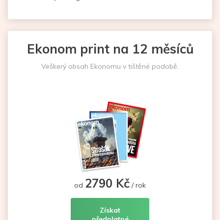
Ekonom print na 12 měsíců
Veškerý obsah Ekonomu v tištěné podobě.
2790 Kč
od
/ rok
Získat
předplatné