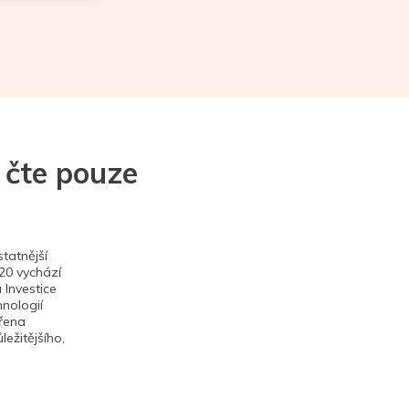
 čte pouze
tatnější
020 vychází
 Investice
hnologií
ěřena
ežitějšího,