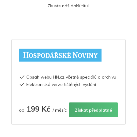
Zkuste náš další titul.
Obsah webu HN.cz včetně speciálů a archivu
Elektronická verze tištěných vydání
199 Kč
od
/ měsíc
Získat předplatné