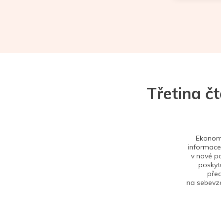
Třetina č
Ekonom 
informace,
v nové po
poskytu
před
na sebevzd