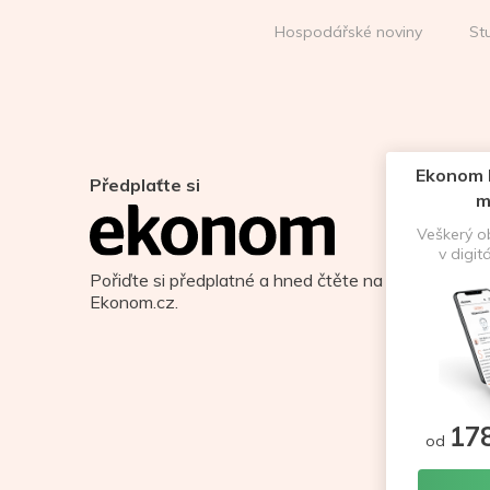
Hospodářské noviny
St
Ekonom D
Předplaťte si
m
Veškerý 
v digit
Pořiďte si předplatné a hned čtěte na
Ekonom.cz.
17
od