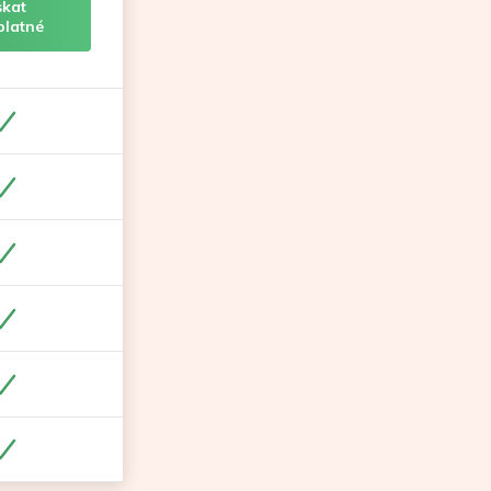
skat
platné