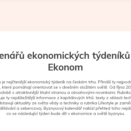
tenářů ekonomických týdeníků
Ekonom
je nejčtenější ekonomický týdeník na českém trhu. Přináší ty nejpods
 které pomáhají orientovat se v dnešním složitém světě. Od října 2
době s atraktivnější titulní stranou a obsahovými novinkami. Rubrika
je ty nejdůležitější informace z kapitálových trhů, texty z oblasti tec
stavují aktuality ze světa vědy a techniky a rubrika Lifestyle je zam
ělávání a seberozvoj. Byznysový kalendář nabízí přehled toho nejdůl
co se následující týden bude dít v ekonomice a světě byznysu.