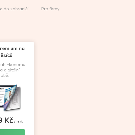
ce do zahraničí
Pro firmy
remium na
ěsíců
sah Ekonomu
a digitální
obě.
9 Kč
/ rok