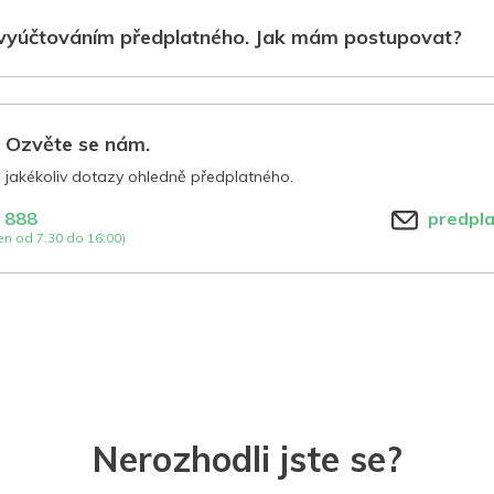
vyúčtováním předplatného. Jak mám postupovat?
? Ozvěte se nám.
jakékoliv dotazy ohledně předplatného.
 888
predpl
n od 7:30 do 16:00)
Nerozhodli jste se?