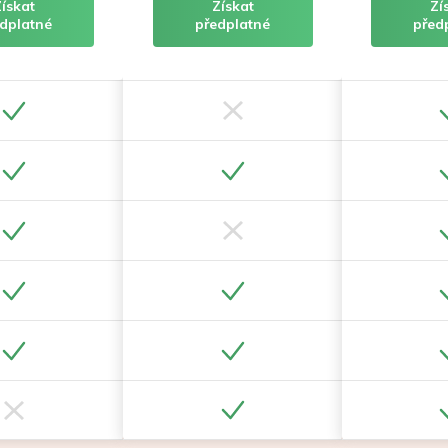
Získat
Získat
Zí
dplatné
předplatné
před