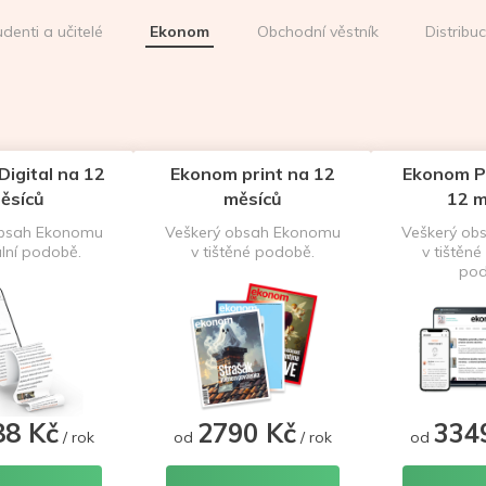
udenti a učitelé
Ekonom
Obchodní věstník
Distribu
igital na 12
Ekonom print na 12
Ekonom P
ěsíců
měsíců
12 m
obsah Ekonomu
Veškerý obsah Ekonomu
Veškerý ob
ální podobě.
v tištěné podobě.
v tištěné 
pod
88 Kč
2790 Kč
334
/ rok
od
/ rok
od