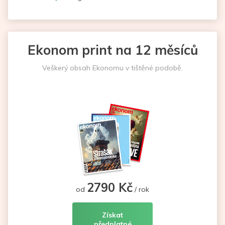
Ekonom print na 12 měsíců
Veškerý obsah Ekonomu v tištěné podobě.
2790 Kč
od
/ rok
Získat
předplatné