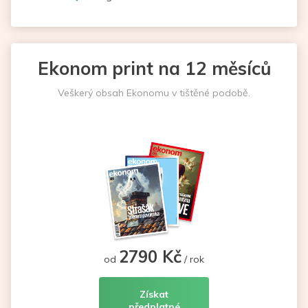
Ekonom print na 12 měsíců
Veškerý obsah Ekonomu v tištěné podobě.
2790 Kč
od
/ rok
Získat
předplatné