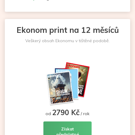
Ekonom print na 12 měsíců
Veškerý obsah Ekonomu v tištěné podobě.
2790 Kč
od
/ rok
Získat
předplatné