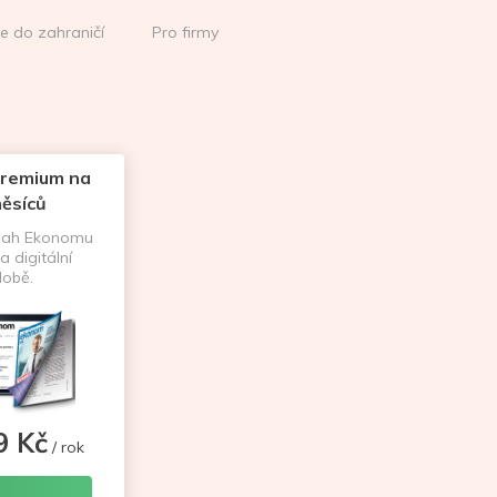
ce do zahraničí
Pro firmy
remium na
ěsíců
sah Ekonomu
a digitální
obě.
9 Kč
/ rok