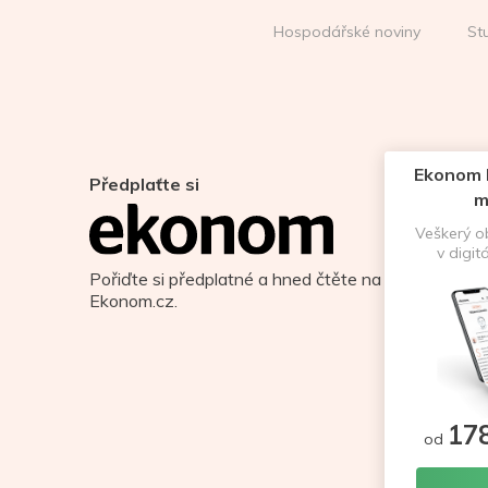
Hospodářské noviny
St
Ekonom D
Předplaťte si
m
Veškerý 
v digit
Pořiďte si předplatné a hned čtěte na
Ekonom.cz.
17
od