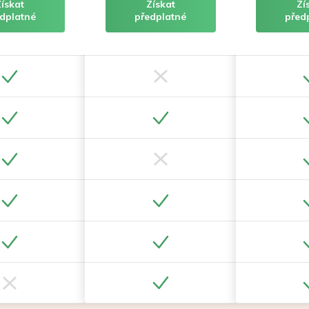
Získat
Získat
Zí
dplatné
předplatné
před