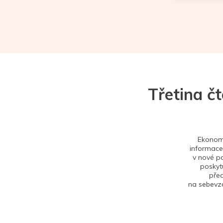
Třetina č
Ekonom 
informace,
v nové po
poskytu
před
na sebevzd