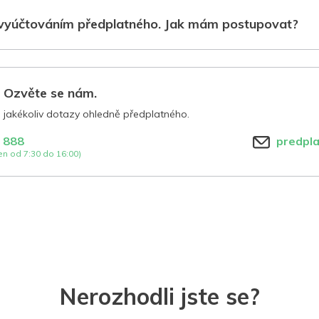
vyúčtováním předplatného. Jak mám postupovat?
? Ozvěte se nám.
jakékoliv dotazy ohledně předplatného.
 888
predpl
n od 7:30 do 16:00)
Nerozhodli jste se?