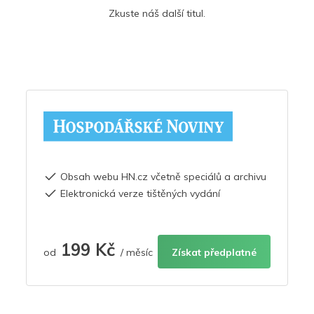
Zkuste náš další titul.
Obsah webu HN.cz včetně speciálů a archivu
Elektronická verze tištěných vydání
199 Kč
od
/ měsíc
Získat předplatné