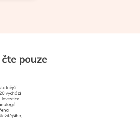
 čte pouze
tatnější
020 vychází
 Investice
hnologií
ěřena
ežitějšího,