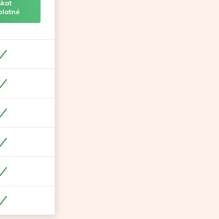
skat
platné