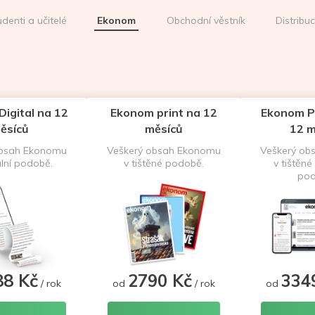
udenti a učitelé
Ekonom
Obchodní věstník
Distribu
igital na 12
Ekonom print na 12
Ekonom P
ěsíců
měsíců
12 m
obsah Ekonomu
Veškerý obsah Ekonomu
Veškerý ob
ální podobě.
v tištěné podobě.
v tištěné 
pod
88 Kč
2790 Kč
334
/ rok
od
/ rok
od