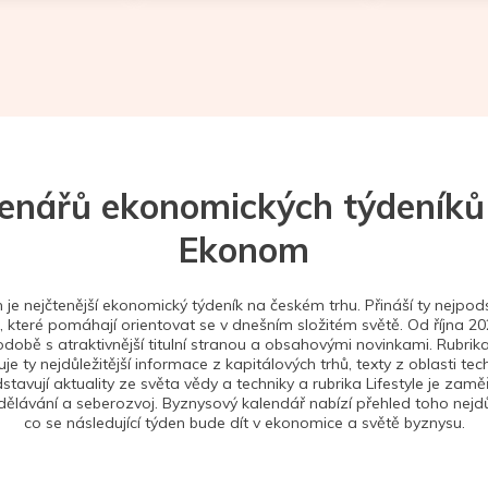
tenářů ekonomických týdeníků
Ekonom
je nejčtenější ekonomický týdeník na českém trhu. Přináší ty nejpods
 které pomáhají orientovat se v dnešním složitém světě. Od října 2
době s atraktivnější titulní stranou a obsahovými novinkami. Rubrika
je ty nejdůležitější informace z kapitálových trhů, texty z oblasti tec
stavují aktuality ze světa vědy a techniky a rubrika Lifestyle je zam
ělávání a seberozvoj. Byznysový kalendář nabízí přehled toho nejdůl
co se následující týden bude dít v ekonomice a světě byznysu.