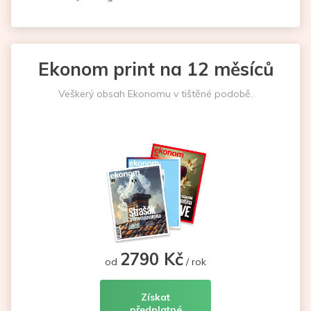
Ekonom print na 12 měsíců
Veškerý obsah Ekonomu v tištěné podobě.
2790 Kč
od
/ rok
Získat
předplatné