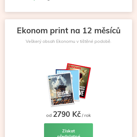
Ekonom print na 12 měsíců
Veškerý obsah Ekonomu v tištěné podobě.
2790 Kč
od
/ rok
Získat
předplatné