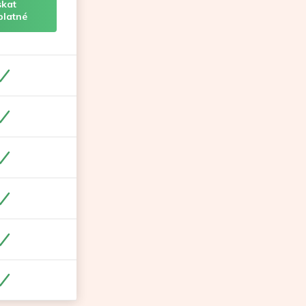
skat
platné