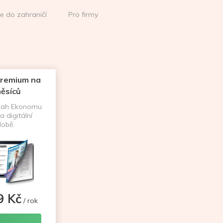
ce do zahraničí
Pro firmy
remium na
ěsíců
sah Ekonomu
a digitální
obě.
9 Kč
/ rok