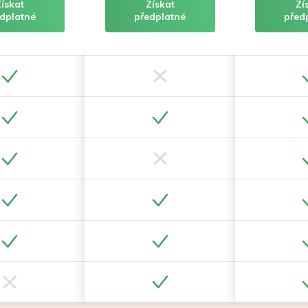
Získat
Získat
Zí
dplatné
předplatné
před