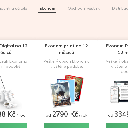
udenti a učitelé
Ekonom
Obchodní věstník
Distribu
igital na 12
Ekonom print na 12
Ekonom P
ěsíců
měsíců
12 m
obsah Ekonomu
Veškerý obsah Ekonomu
Veškerý ob
ální podobě.
v tištěné podobě.
v tištěné 
pod
88 Kč
2790 Kč
334
/ rok
od
/ rok
od