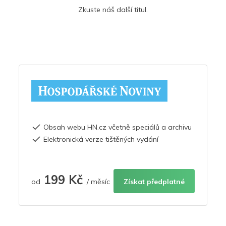
Zkuste náš další titul.
Obsah webu HN.cz včetně speciálů a archivu
Elektronická verze tištěných vydání
199 Kč
od
/ měsíc
Získat předplatné