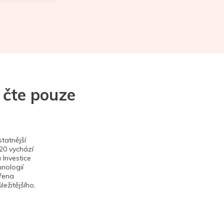
 čte pouze
tatnější
020 vychází
 Investice
hnologií
ěřena
ežitějšího,