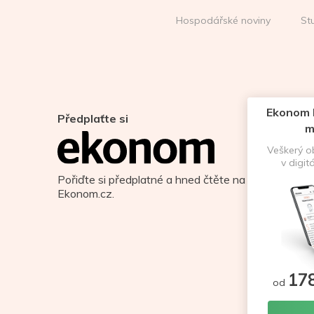
Hospodářské noviny
St
Ekonom D
Předplaťte si
m
Veškerý 
v digit
Pořiďte si předplatné a hned čtěte na
Ekonom.cz.
17
od