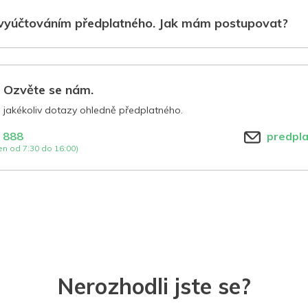
vyúčtováním předplatného. Jak mám postupovat?
? Ozvěte se nám.
jakékoliv dotazy ohledně předplatného.
 888
predpl
n od 7:30 do 16:00)
Nerozhodli jste se?