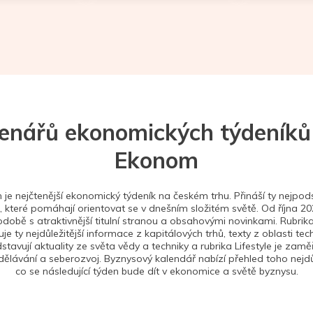
tenářů ekonomických týdeníků
Ekonom
je nejčtenější ekonomický týdeník na českém trhu. Přináší ty nejpods
 které pomáhají orientovat se v dnešním složitém světě. Od října 2
době s atraktivnější titulní stranou a obsahovými novinkami. Rubrika
je ty nejdůležitější informace z kapitálových trhů, texty z oblasti tec
stavují aktuality ze světa vědy a techniky a rubrika Lifestyle je zam
ělávání a seberozvoj. Byznysový kalendář nabízí přehled toho nejdůl
co se následující týden bude dít v ekonomice a světě byznysu.