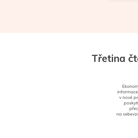
Třetina č
Ekonom 
informace,
v nové po
poskytu
před
na sebevzd