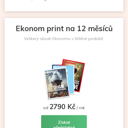
Ekonom print na 12 měsíců
Veškerý obsah Ekonomu v tištěné podobě.
2790 Kč
od
/ rok
Získat
předplatné