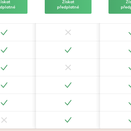
Získat
Získat
Zí
dplatné
předplatné
před