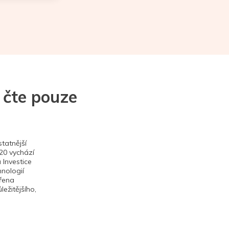
 čte pouze
tatnější
020 vychází
 Investice
hnologií
ěřena
ežitějšího,