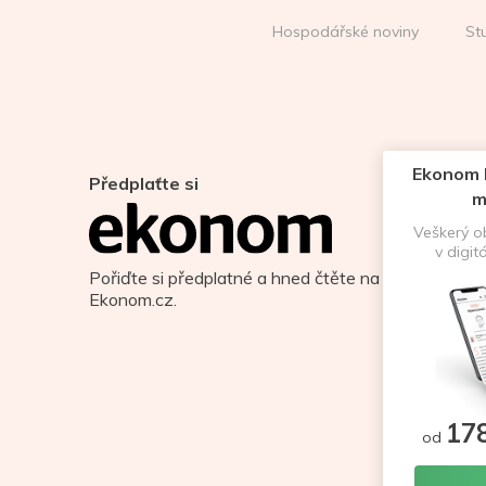
Hospodářské noviny
St
Ekonom D
Předplaťte si
m
Veškerý 
v digit
Pořiďte si předplatné a hned čtěte na
Ekonom.cz.
17
od