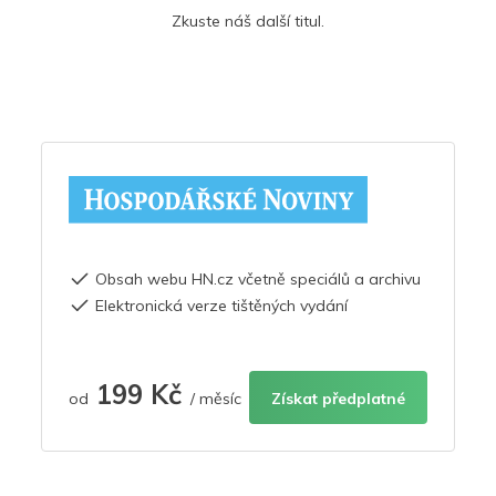
Zkuste náš další titul.
Obsah webu HN.cz včetně speciálů a archivu
Elektronická verze tištěných vydání
199 Kč
od
/ měsíc
Získat předplatné