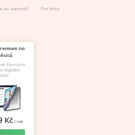
ce do zahraničí
Pro firmy
remium na
ěsíců
sah Ekonomu
a digitální
obě.
9 Kč
/ rok