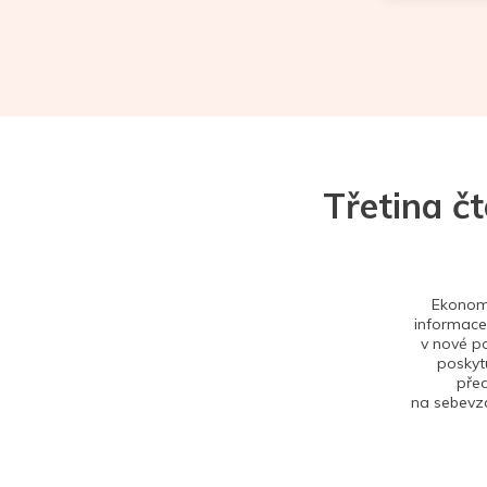
Třetina č
Ekonom 
informace,
v nové po
poskytu
před
na sebevzd