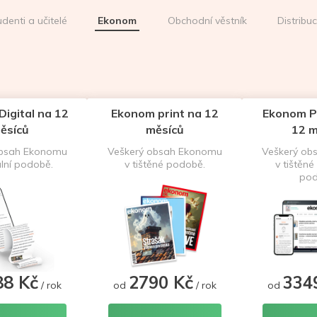
udenti a učitelé
Ekonom
Obchodní věstník
Distribu
igital na 12
Ekonom print na 12
Ekonom P
ěsíců
měsíců
12 m
obsah Ekonomu
Veškerý obsah Ekonomu
Veškerý ob
ální podobě.
v tištěné podobě.
v tištěné 
pod
88 Kč
2790 Kč
334
/ rok
od
/ rok
od