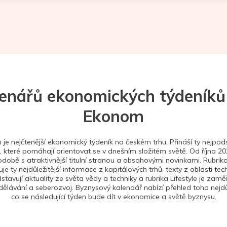
tenářů ekonomických týdeníků
Ekonom
je nejčtenější ekonomický týdeník na českém trhu. Přináší ty nejpods
 které pomáhají orientovat se v dnešním složitém světě. Od října 2
době s atraktivnější titulní stranou a obsahovými novinkami. Rubrika
je ty nejdůležitější informace z kapitálových trhů, texty z oblasti tec
stavují aktuality ze světa vědy a techniky a rubrika Lifestyle je zam
ělávání a seberozvoj. Byznysový kalendář nabízí přehled toho nejdůl
co se následující týden bude dít v ekonomice a světě byznysu.