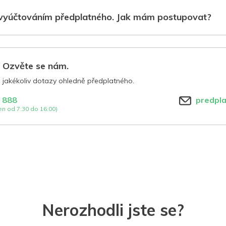
vyúčtováním předplatného. Jak mám postupovat?
? Ozvěte se nám.
jakékoliv dotazy ohledně předplatného.
 888
predpl
n od 7:30 do 16:00)
Nerozhodli jste se?