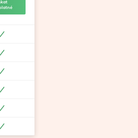
skat
platné