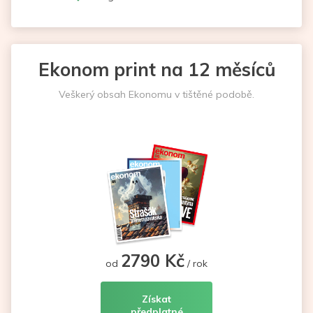
Ekonom print na 12 měsíců
Veškerý obsah Ekonomu v tištěné podobě.
2790 Kč
od
/ rok
Získat
předplatné