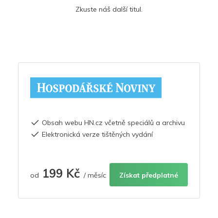
Zkuste náš další titul.
Obsah webu HN.cz včetně speciálů a archivu
Elektronická verze tištěných vydání
199 Kč
od
/ měsíc
Získat předplatné