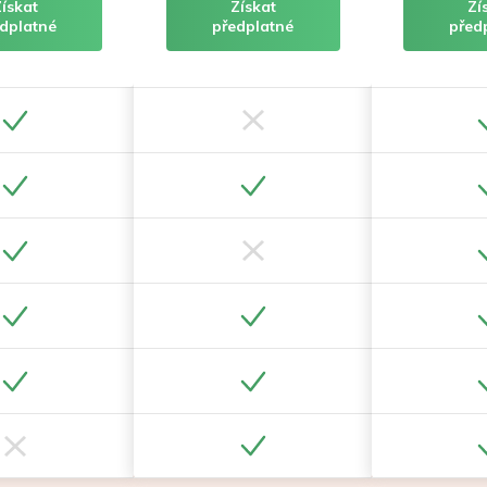
Získat
Získat
Zí
dplatné
předplatné
před