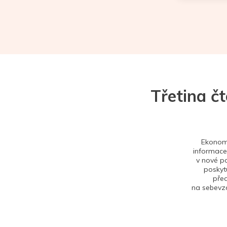
Třetina č
Ekonom 
informace,
v nové po
poskytu
před
na sebevzd