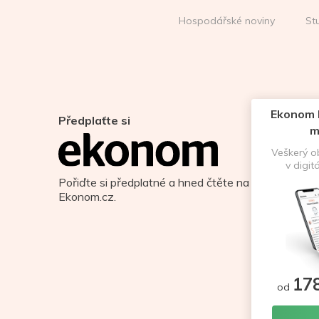
Hospodářské noviny
St
Ekonom D
Předplaťte si
m
Veškerý 
v digit
Pořiďte si předplatné a hned čtěte na
Ekonom.cz.
17
od