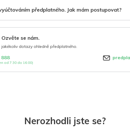
vyúčtováním předplatného. Jak mám postupovat?
? Ozvěte se nám.
jakékoliv dotazy ohledně předplatného.
 888
predpl
n od 7:30 do 16:00)
Nerozhodli jste se?