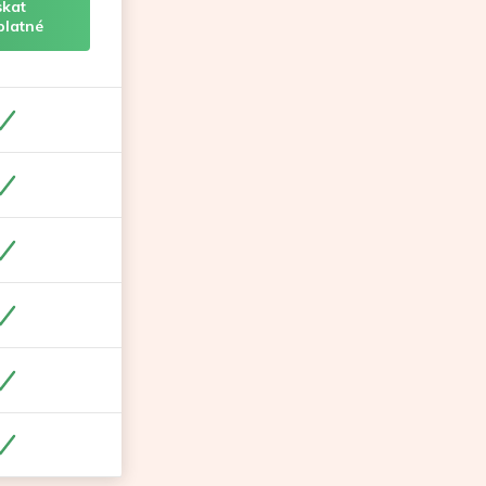
skat
platné