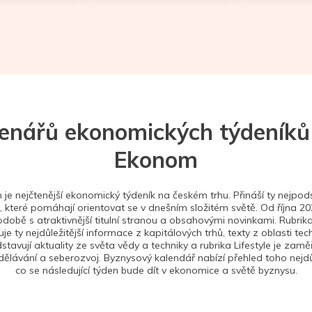
tenářů ekonomických týdeníků
Ekonom
je nejčtenější ekonomický týdeník na českém trhu. Přináší ty nejpods
 které pomáhají orientovat se v dnešním složitém světě. Od října 2
době s atraktivnější titulní stranou a obsahovými novinkami. Rubrika
je ty nejdůležitější informace z kapitálových trhů, texty z oblasti tec
stavují aktuality ze světa vědy a techniky a rubrika Lifestyle je zam
ělávání a seberozvoj. Byznysový kalendář nabízí přehled toho nejdůl
co se následující týden bude dít v ekonomice a světě byznysu.