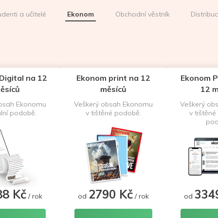
udenti a učitelé
Ekonom
Obchodní věstník
Distribu
igital na 12
Ekonom print na 12
Ekonom P
ěsíců
měsíců
12 m
obsah Ekonomu
Veškerý obsah Ekonomu
Veškerý ob
ální podobě.
v tištěné podobě.
v tištěné 
pod
88 Kč
2790 Kč
334
/ rok
od
/ rok
od