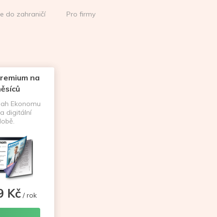
ce do zahraničí
Pro firmy
remium na
ěsíců
sah Ekonomu
a digitální
obě.
9 Kč
/ rok