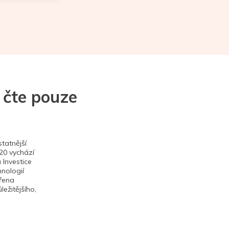
 čte pouze
tatnější
020 vychází
 Investice
hnologií
ěřena
ežitějšího,