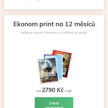
Ekonom print na 12 měsíců
Veškerý obsah Ekonomu v tištěné podobě.
2790 Kč
od
/ rok
Získat
předplatné