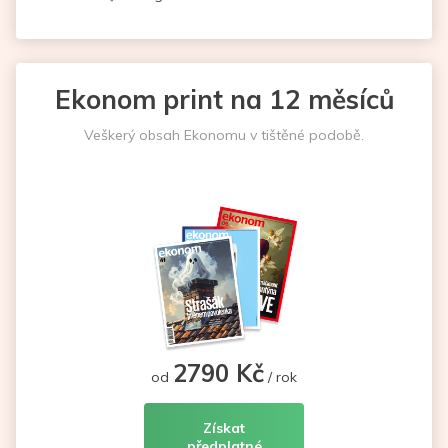
Ekonom print na 12 měsíců
Veškerý obsah Ekonomu v tištěné podobě.
2790 Kč
od
/ rok
Získat
předplatné