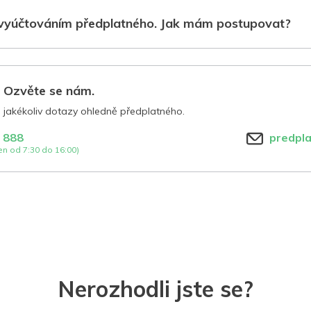
vyúčtováním předplatného. Jak mám postupovat?
? Ozvěte se nám.
jakékoliv dotazy ohledně předplatného.
 888
predpl
n od 7:30 do 16:00)
Nerozhodli jste se?