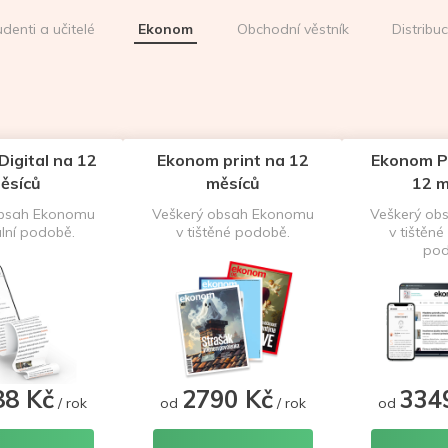
udenti a učitelé
Ekonom
Obchodní věstník
Distribu
igital na 12
Ekonom print na 12
Ekonom P
ěsíců
měsíců
12 m
obsah Ekonomu
Veškerý obsah Ekonomu
Veškerý ob
ální podobě.
v tištěné podobě.
v tištěné 
pod
88 Kč
2790 Kč
334
/ rok
od
/ rok
od