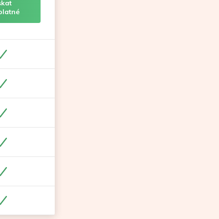
skat
platné