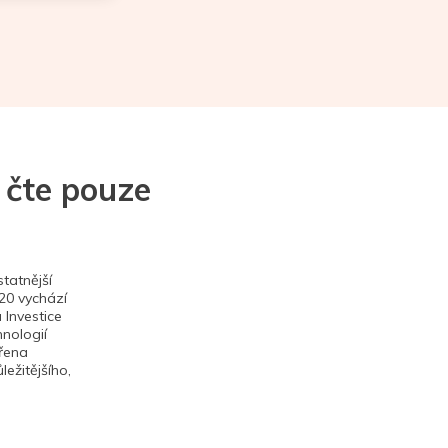
 čte pouze
tatnější
020 vychází
 Investice
hnologií
ěřena
ežitějšího,