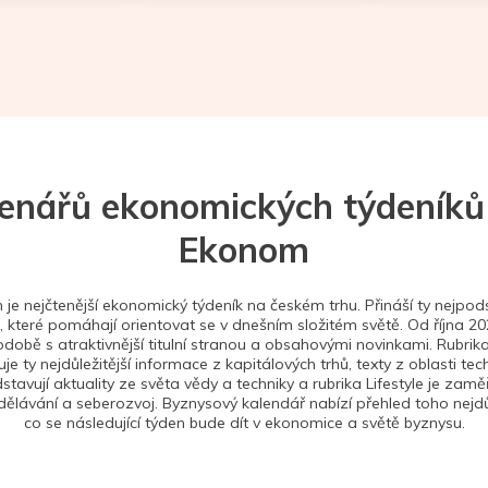
tenářů ekonomických týdeníků
Ekonom
je nejčtenější ekonomický týdeník na českém trhu. Přináší ty nejpods
 které pomáhají orientovat se v dnešním složitém světě. Od října 2
době s atraktivnější titulní stranou a obsahovými novinkami. Rubrika
je ty nejdůležitější informace z kapitálových trhů, texty z oblasti tec
stavují aktuality ze světa vědy a techniky a rubrika Lifestyle je zam
ělávání a seberozvoj. Byznysový kalendář nabízí přehled toho nejdůl
co se následující týden bude dít v ekonomice a světě byznysu.