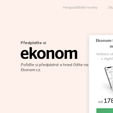
Hospodářské noviny
St
Ekonom D
Předplaťte si
m
Veškerý 
v digit
Pořiďte si předplatné a hned čtěte na
Ekonom.cz.
17
od