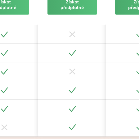
Získat
Získat
Zí
dplatné
předplatné
před