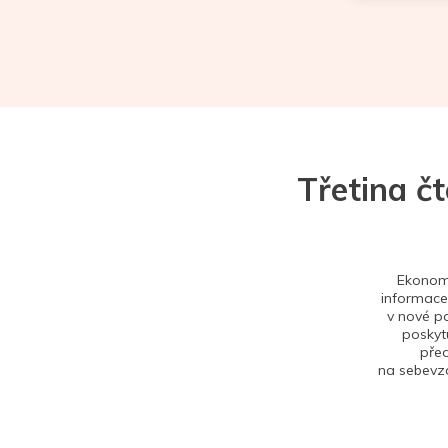
Třetina č
Ekonom 
informace,
v nové po
poskytu
před
na sebevzd