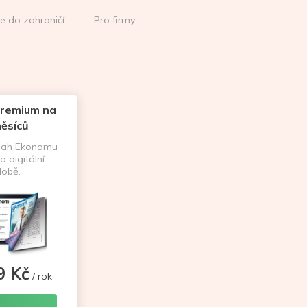
ce do zahraničí
Pro firmy
remium na
ěsíců
sah Ekonomu
a digitální
obě.
9 Kč
/ rok