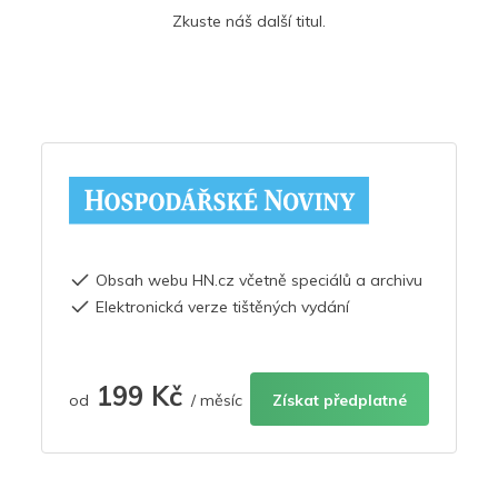
Zkuste náš další titul.
Obsah webu HN.cz včetně speciálů a archivu
Elektronická verze tištěných vydání
199 Kč
od
/ měsíc
Získat předplatné