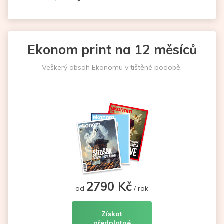
Ekonom print na 12 měsíců
Veškerý obsah Ekonomu v tištěné podobě.
2790 Kč
od
/ rok
Získat
předplatné