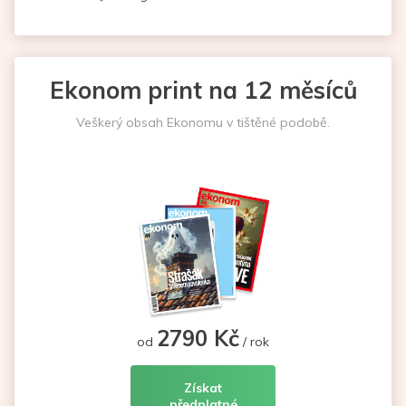
Ekonom print na 12 měsíců
Veškerý obsah Ekonomu v tištěné podobě.
2790 Kč
od
/ rok
Získat
předplatné