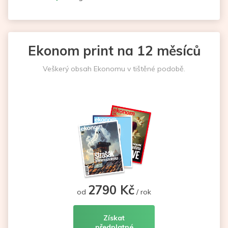
Ekonom print na 12 měsíců
Veškerý obsah Ekonomu v tištěné podobě.
2790 Kč
od
/ rok
Získat
předplatné