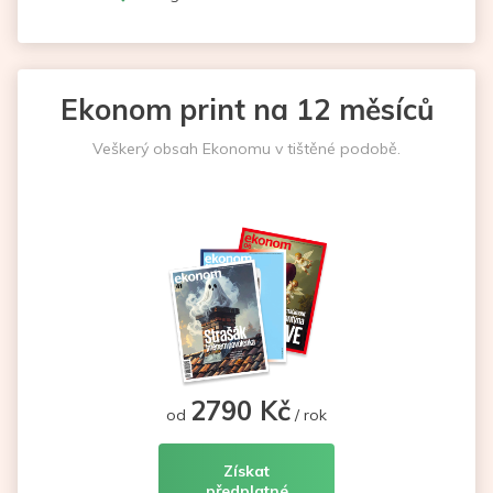
Ekonom print na 12 měsíců
Veškerý obsah Ekonomu v tištěné podobě.
2790 Kč
od
/ rok
Získat
předplatné